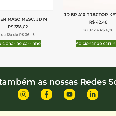
JD 8R 410 TRACTOR K
ER MASC MESC. JD M
R$
42,48
R$
358,02
ou 8x de R$ 6,20
ou 12x de R$ 36,43
icionar ao carrinho
Adicionar ao carri
 também as nossas Redes So