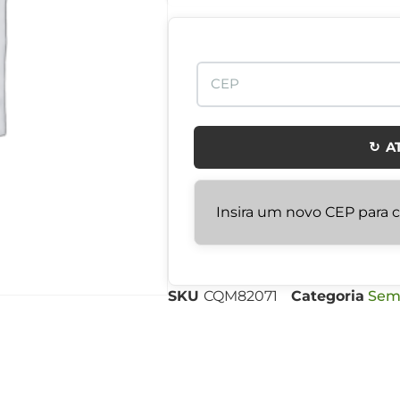
↻ A
Insira um novo CEP para ca
SKU
CQM82071
Categoria
Sem