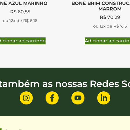
NE AZUL MARINHO
BONE BRIM CONSTRUC
MARROM
R$
60,55
R$
70,29
ou 12x de R$ 6,16
ou 12x de R$ 7,15
icionar ao carrinho
Adicionar ao carri
 também as nossas Redes So