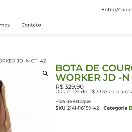
Entrar/Cadas
mos
Contato
RKER JD -N CF- 42
BOTA DE COUR
WORKER JD -N 
R$
329,90
Ou em 12x de R$ 33,57 com juro
Fora de estoque
SKU
21AM16159-42
Categoria
B