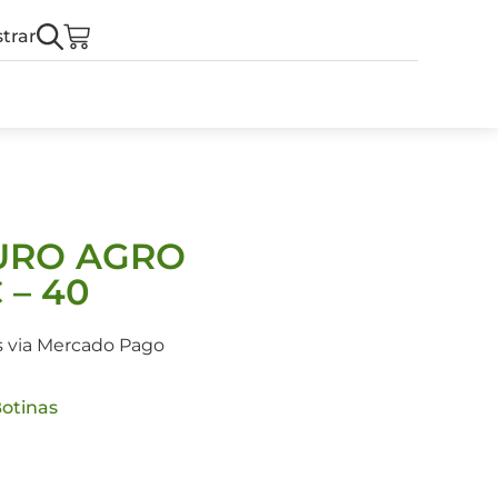
trar
URO AGRO
 – 40
s via Mercado Pago
otinas