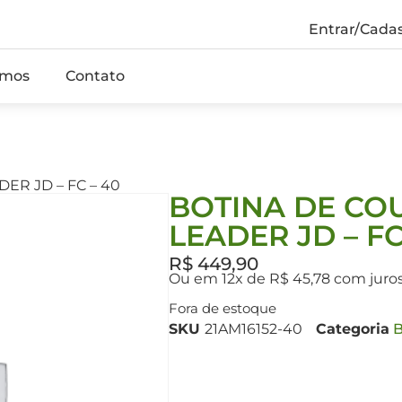
Entrar/Cadas
mos
Contato
ER JD – FC – 40
BOTINA DE CO
LEADER JD – FC
R$
449,90
Ou em 12x de R$ 45,78 com juro
Fora de estoque
SKU
21AM16152-40
Categoria
B