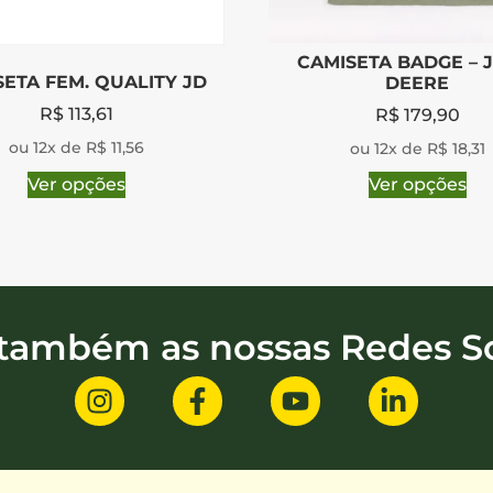
CAMISETA BADGE – 
ETA FEM. QUALITY JD
DEERE
R$
113,61
R$
179,90
ou 12x de R$ 11,56
ou 12x de R$ 18,31
Ver opções
Ver opções
 também as nossas Redes So