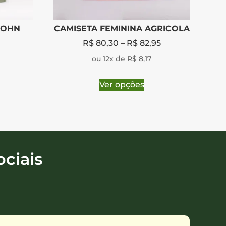
JOHN
CAMISETA FEMININA AGRICOLA
R$
80,30
–
R$
82,95
ou 12x de R$ 8,17
Ver opções
ciais