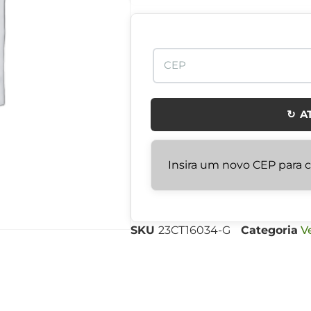
↻ A
Insira um novo CEP para ca
SKU
23CT16034-G
Categoria
V