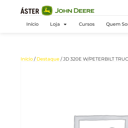
Início
Loja
Cursos
Quem So
Início
/
Destaque
/ JD 320E W/PETERBILT TRU