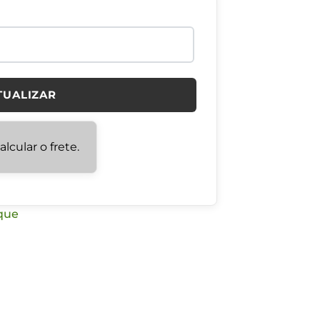
TUALIZAR
lcular o frete.
que