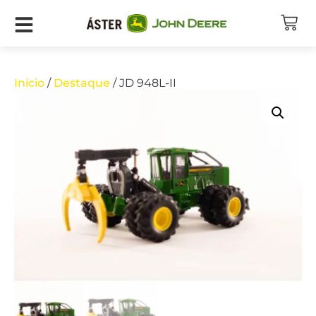
Início
/
Destaque
/ JD 948L-II