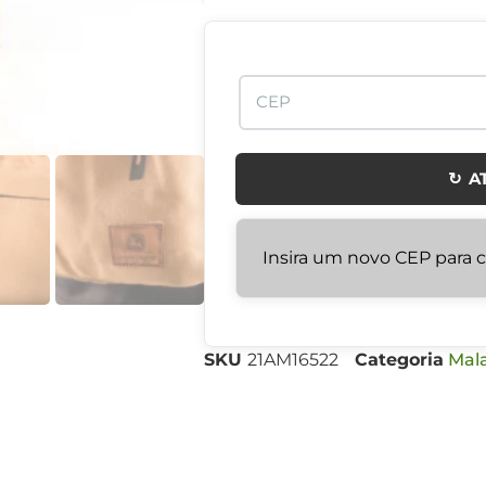
↻ A
Insira um novo CEP para ca
SKU
21AM16522
Categoria
Mala