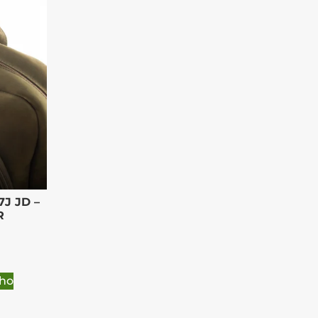
7J JD –
R
nho