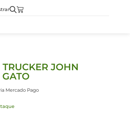
trar
L TRUCKER JOHN
H GATO
via Mercado Pago
taque