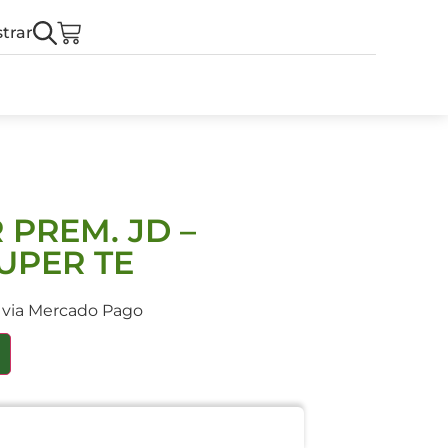
trar
PREM. JD –
SUPER TE
s via Mercado Pago