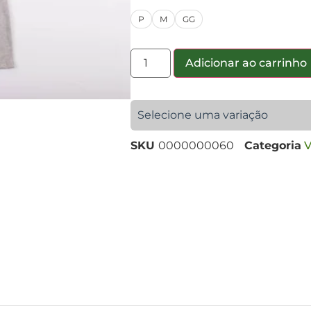
P
M
GG
Adicionar ao carrinho
Selecione uma variação
SKU
0000000060
Categoria
V