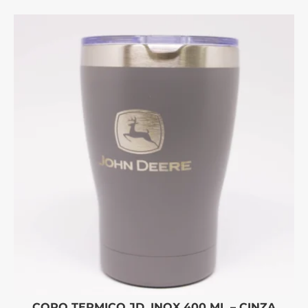
COPO TERMICO JD. INOX 400 ML – CINZA