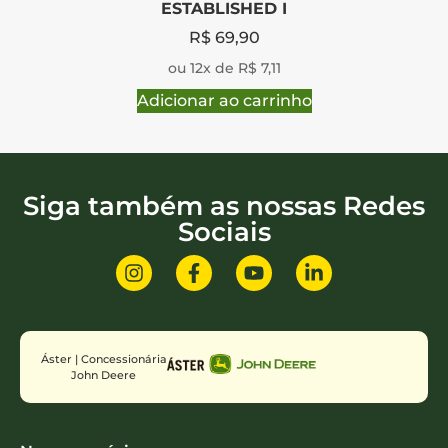
ESTABLISHED I
R$
69,90
ou 12x de R$ 7,11
Adicionar ao carrinho
Siga também as nossas Redes
Sociais
Áster | Concessionária
John Deere