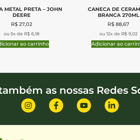
A METAL PRETA – JOHN
CANECA DE CERAM
DEERE
BRANCA 270ML
R$
27,02
R$
88,67
ou 5x de R$ 6,18
ou 12x de R$ 9,02
icionar ao carrinho
Adicionar ao carri
 também as nossas Redes So