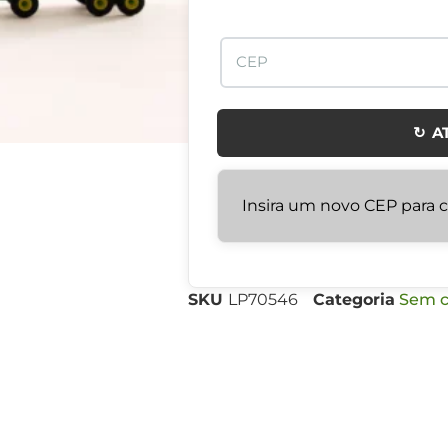
↻ A
Insira um novo CEP para ca
SKU
LP70546
Categoria
Sem c