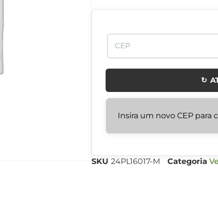
↻ A
Insira um novo CEP para ca
SKU
24PL16017-M
Categoria
Ve