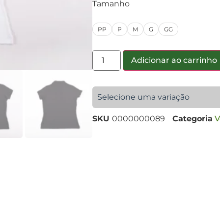
Tamanho
PP
P
M
G
GG
Adicionar ao carrinho
Selecione uma variação
SKU
0000000089
Categoria
V