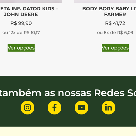
ETA INF. GATOR KIDS –
BODY BORY BABY LI
JOHN DEERE
FARMER
R$
99,90
R$
41,72
ou 12x de R$ 10,17
ou 8x de R$ 6,09
Ver opções
Ver opções
 também as nossas Redes So